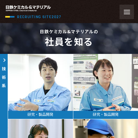
RECRUITING SITE
2027
メッセージ
トップメッセージ
日鉄ケミカル&マテリアルの
コンセプト
社員を知る
私たちの
ChemMat
暮らしに潜む
キーワード
歴史を遡る
事業フィールド
数字で見る
仕事と社員
職種
座談会
プロジェクトストーリー
ギャラリー
技術系
フォトギャラリー
ムービーギャラリー
インフォメーション
募集要項
会社概要
採用FAQ
国内・海外拠点
2028年卒
研究・製品開発
研究・製品開発
ENTRY
MY PAGE
2027年卒